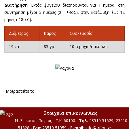
Διατήρηση
: Εκτός ψυγείου διατηρούνται για 1 ημέρα, στη
συντήρηση μέχρι 3 ημέρες (0 - +4οC), στην κατάψυξη έως 12
μήνες (-18ο C).
Διάμετρος
Βάρος
Συσκευασία
19 cm
85 γρ
10 τεμάχια/σακούλα
Μοιραστείτε το:
Στοιχεία επικοινωνίας:
Ν. Έφεσσος Πιερίας - Τ.Κ. 60100
-
Τηλ:
23510 51629, 23510
51828 -
Fax:
23510 51959 -
E-mail:
info@trifon.gr